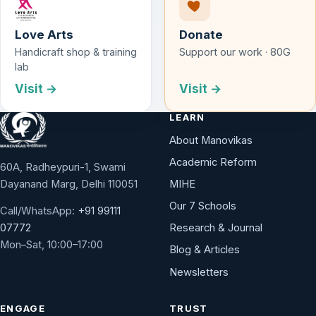
Love Arts
Donate
Handicraft shop & training
Support our work · 80G
lab
Visit →
Visit →
LEARN
About Manovikas
Academic Reform
60A, Radheypuri-1, Swami
Dayanand Marg, Delhi 110051
MIHE
Our 7 Schools
Call/WhatsApp:
+91 99111
Research & Journal
07772
Mon–Sat, 10:00–17:00
Blog & Articles
Newsletters
ENGAGE
TRUST