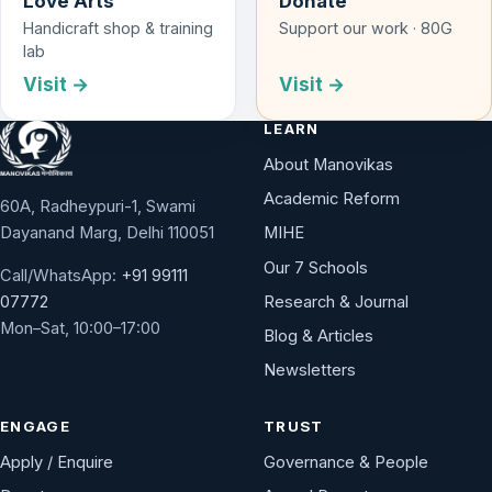
Love Arts
Donate
Handicraft shop & training
Support our work · 80G
lab
Visit →
Visit →
LEARN
About Manovikas
Academic Reform
60A, Radheypuri-1, Swami
Dayanand Marg, Delhi 110051
MIHE
Our 7 Schools
Call/WhatsApp:
+91 99111
Research & Journal
07772
Mon–Sat, 10:00–17:00
Blog & Articles
Newsletters
ENGAGE
TRUST
Apply / Enquire
Governance & People