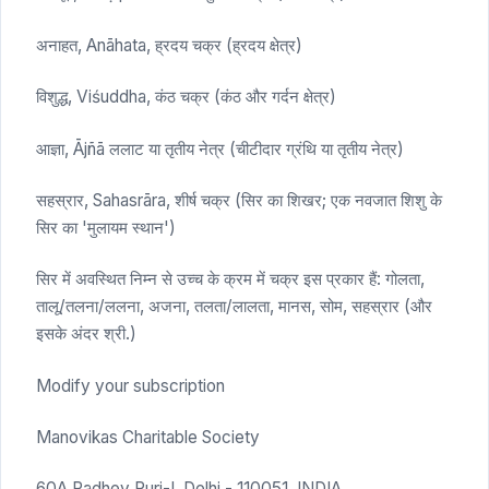
अनाहत, Anāhata, ह्रदय चक्र (ह्रदय क्षेत्र)
विशुद्ध, Viśuddha, कंठ चक्र (कंठ और गर्दन क्षेत्र)
आज्ञा, Ājñā ललाट या तृतीय नेत्र (चीटीदार ग्रंथि या तृतीय नेत्र)
सहस्रार, Sahasrāra, शीर्ष चक्र (सिर का शिखर; एक नवजात शिशु के
सिर का 'मुलायम स्थान')
सिर में अवस्थित निम्न से उच्च के क्रम में चक्र इस प्रकार हैं: गोलता,
तालू/तलना/ललना, अजना, तलता/लालता, मानस, सोम, सहस्रार (और
इसके अंदर श्री.)
Modify your subscription
Manovikas Charitable Society
60A Radhey Puri-I, Delhi - 110051, INDIA