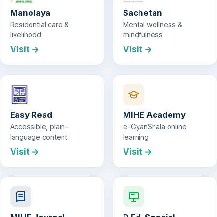
Manolaya
Sachetan
Residential care &
Mental wellness &
livelihood
mindfulness
Visit →
Visit →
Easy Read
MIHE Academy
Accessible, plain-
e-GyanShala online
language content
learning
Visit →
Visit →
MIHE Journal
D.Ed. Special