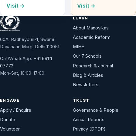
Visit →
Visit →
LEARN
About Manovikas
Academic Reform
60A, Radheypuri-1, Swami
Dayanand Marg, Delhi 110051
MIHE
Our 7 Schools
Call/WhatsApp:
+91 99111
Research & Journal
07772
Mon–Sat, 10:00–17:00
Blog & Articles
Newsletters
ENGAGE
TRUST
Apply / Enquire
Governance & People
Donate
Annual Reports
Volunteer
Privacy (DPDP)